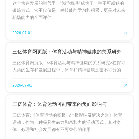
这个快速发展的时代里，“岗位练兵”成为了一种不可或缺的
锻炼方式，它不仅仅是一种技能的学习和积累，更是对未来
职场能力的全面评估
2026-07-01
三亿体育网页版：体育活动与精神健康的关系研究
三亿体育网页版:: <体育活动与精神健康的关系研究>在探讨
人类的生存和发展过程中，体育和精神健康是密不可分的
2026-07-01
三亿体育：体育运动可能带来的负面影响与
三亿体育:《体育运动的积极与消极影响及解决之道》体育
运动，作为一种极具生命力和亲和力的活动形式，其对身
体、心理和社会发展都有不可替代的作用