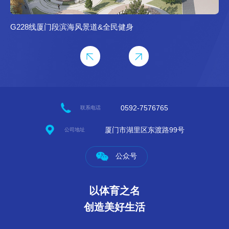
G228线厦门段滨海风景道&全民健身
G
0592-7576765
联系电话
厦门市湖里区东渡路99号
公司地址
公众号
以体育之名
创造美好生活