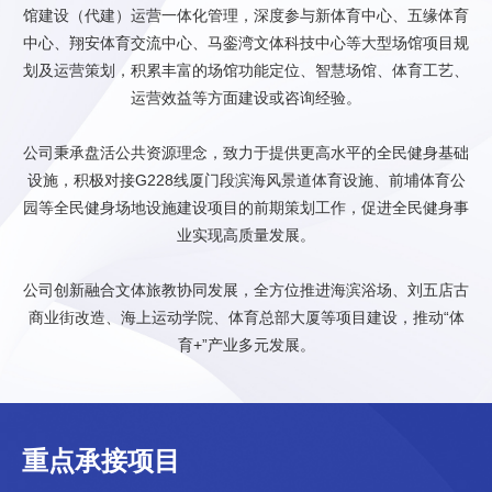
馆建设（代建）运营一体化管理，深度参与新体育中心、五缘体育
中心、翔安体育交流中心、马銮湾文体科技中心等大型场馆项目规
划及运营策划，积累丰富的场馆功能定位、智慧场馆、体育工艺、
运营效益等方面建设或咨询经验。
公司秉承盘活公共资源理念，致力于提供更高水平的全民健身基础
设施，积极对接G228线厦门段滨海风景道体育设施、前埔体育公
园等全民健身场地设施建设项目的前期策划工作，促进全民健身事
业实现高质量发展。
公司创新融合文体旅教协同发展，全方位推进海滨浴场、刘五店古
商业街改造、海上运动学院、体育总部大厦等项目建设，推动“体
育+”产业多元发展。
重点承接项目